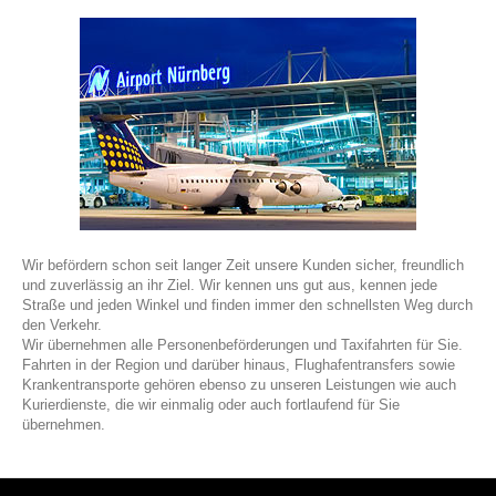
Wir befördern schon seit langer Zeit unsere Kunden sicher, freundlich
und zuverlässig an ihr Ziel. Wir kennen uns gut aus, kennen jede
Straße und jeden Winkel und finden immer den schnellsten Weg durch
den Verkehr.
Wir übernehmen alle Personenbeförderungen und Taxifahrten für Sie.
Fahrten in der Region und darüber hinaus, Flughafentransfers sowie
Krankentransporte gehören ebenso zu unseren Leistungen wie auch
Kurierdienste, die wir einmalig oder auch fortlaufend für Sie
übernehmen.