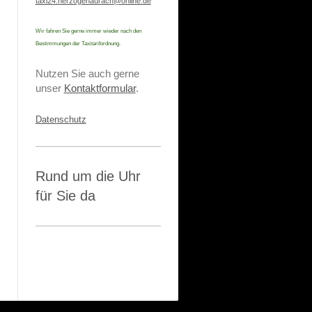
taxi24.herzogenaurach@online.de
Wir fahren Sie gerne immer wieder nach den
Bestimmungen der Taxitarifordnung.
Nutzen Sie auch gerne
unser
Kontaktformular
.
Datenschutz
Rund um die Uhr
für Sie da