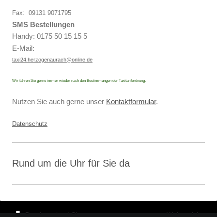
Fax: 09131 9071795
SMS Bestellungen
Handy
: 0175 50 15 15 5
E-Mail:
taxi24.herzogenaurach@online.de
Wir fahren Sie gerne immer wieder nach den Bestimmungen der Taxitarifordnung.
Nutzen Sie auch gerne unser
Kontaktformular
.
Datenschutz
Rund um die Uhr für Sie da
Druckversion
|
Sitemap
Webansicht