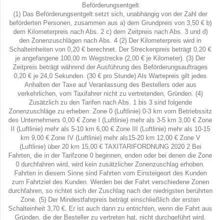
Beförderungsentgelt
(1) Das Beförderungsentgelt setzt sich, unabhängig von der Zahl der
beförderten Personen, zusammen aus a) dem Grundpreis von 3,50 € b)
dem Kilometerpreis nach Abs. 2 c) dem Zeitpreis nach Abs. 3 und d)
den Zonenzuschlägen nach Abs. 4 (2) Der Kilometerpreis wird in
Schalteinheiten von 0,20 € berechnet. Der Streckenpreis beträgt 0,20 €
je angefangene 100,00 m Wegstrecke (2,00 € je Kilometer). (3) Der
Zeitpreis beträgt während der Ausführung des Beförderungsauftrages
0,20 € je 24,0 Sekunden. (30 € pro Stunde) Als Wartepreis gilt jedes
Anhalten der Taxe auf Veranlassung des Bestellers oder aus
verkehrlichen, vom Taxifahrer nicht zu vertretenden, Gründen. (4)
Zusätzlich zu den Tarifen nach Abs. 1 bis 3 sind folgende
Zonenzuschläge zu erheben: Zone 0 (Luftlinie) 0-3 km vom Betriebssitz
des Unternehmers 0,00 € Zone I (Luftlinie) mehr als 3-5 km 3,00 € Zone
II (Luftlinie) mehr als 5-10 km 6,00 € Zone III (Luftlinie) mehr als 10-15
km 9,00 € Zone IV (Luftlinie) mehr als15-20 km 12,00 € Zone V
(Luftlinie) über 20 km 15,00 € TAXITARIFORDNUNG 2020 2 Bei
Fahrten, die in der Tarifzone 0 beginnen, enden oder bei denen die Zone
0 durchfahren wird, wird kein zusätzlicher Zonenzuschlag erhoben.
Fahrten in diesem Sinne sind Fahrten vom Einsteigeort des Kunden
zum Fahrtziel des Kunden. Werden bei der Fahrt verschiedene Zonen
durchfahren, so richtet sich der Zuschlag nach der niedrigsten berührten
Zone. (5) Der Mindestfahrpreis beträgt einschließlich der ersten
Schalteinheit 3,70 €. Er ist auch dann zu entrichten, wenn die Fahrt aus
Gründen, die der Besteller zu vertreten hat, nicht durchgeführt wird.