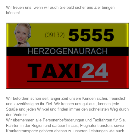
Wir freuen uns, wenn wir auch Sie bald sicher ans Ziel bringen
können!
Wir befördern schon seit langer Zeit unsere Kunden sicher, freundlich
und zuverlässig an ihr Ziel. Wir kennen uns gut aus, kennen jede
Straße und jeden Winkel und finden immer den schnellsten Weg durch
den Verkehr.
Wir übernehmen alle Personenbeförderungen und Taxifahrten für Sie.
Fahrten in der Region und darüber hinaus, Flughafentransfers sowie
Krankentransporte gehören ebenso zu unseren Leistungen wie auch