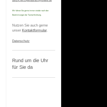
taxi24.herzogenaurach@online.de
Wir fahren Sie gerne immer wieder nach den
Bestimmungen der Taxitarifordnung.
Nutzen Sie auch gerne
unser
Kontaktformular
.
Datenschutz
Rund um die Uhr
für Sie da